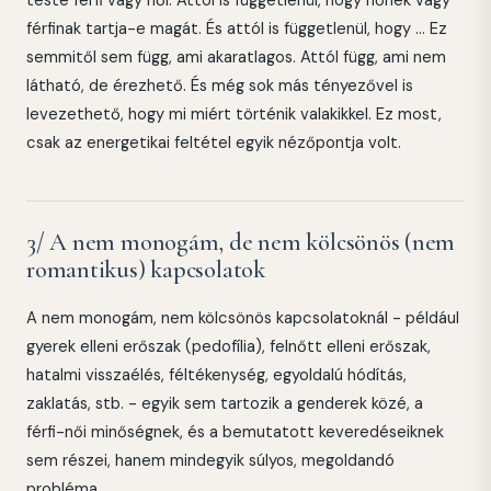
férfinak tartja-e magát. És attól is függetlenül, hogy ... Ez
semmitől sem függ, ami akaratlagos. Attól függ, ami nem
látható, de érezhető. És még sok más tényezővel is
levezethető, hogy mi miért történik valakikkel. Ez most,
csak az energetikai feltétel egyik nézőpontja volt.
3/ A nem monogám, de nem kölcsönös (nem
romantikus) kapcsolatok
A nem monogám, nem kölcsönös kapcsolatoknál - például
gyerek elleni erőszak (pedofília), felnőtt elleni erőszak,
hatalmi visszaélés, féltékenység, egyoldalú hódítás,
zaklatás, stb. - egyik sem tartozik a genderek közé, a
férfi-női minőségnek, és a bemutatott keveredéseiknek
sem részei, hanem mindegyik súlyos, megoldandó
probléma.