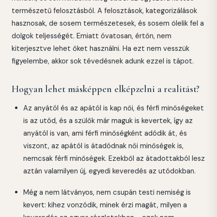
természetű felosztásból. A felosztások, kategorizálások
hasznosak, de sosem természetesek, és sosem ölelik fel a
dolgok teljességét. Emiatt óvatosan, értőn, nem
kiterjesztve lehet őket használni. Ha ezt nem vesszük
figyelembe, akkor sok tévedésnek adunk ezzel is tápot.
Hogyan lehet másképpen elképzelni a realitást?
Az anyától és az apától is kap női, és férfi minőségeket
is az utód, és a szülők már maguk is kevertek, így az
anyától is van, ami férfi minőségként adódik át, és
viszont, az apától is átadódnak női minőségek is,
nemcsak férfi minőségek. Ezekből az átadottakból lesz
aztán valamilyen új, egyedi keveredés az utódokban.
Még a nem látványos, nem csupán testi nemiség is
kevert: kihez vonzódik, minek érzi magát, milyen a