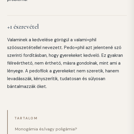
+1 észrevétel
Valaminek a kedvelése görögül a valami+phil
szóösszetétellel nevezett. Pedo+phil azt jelentené szó
szerinti fordításban, hogy gyerekeket kedvelő. Ez gyakran
félreérthető, nem érthető, másra gondolnak, mint ami a
lényege. A pedofilok a gyerekeket nem szeretik, hanem
levadásszák, kényszerítik, tudatosan és súlyosan
bántalmazzák őket.
TARTALOM
Monogámia és/vagy poligámia?