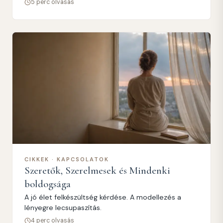
5 perc olvasás
CIKKEK · KAPCSOLATOK
Szeretők, Szerelmesek és Mindenki
boldogsága
A jó élet felkészültség kérdése. A modellezés a
lényegre lecsupaszítás.
4 perc olvasás