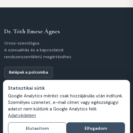
Dr. Tóth Emese Ágnes
Orvos-szexológus.
A szexualitás és a kapcsolatok
rendszerszemléletű megértéséhez.
Belépek a polcomba
Statisztikai sütik
Google Analytics mérést csak hozzájárulás után indítunk.
Személyes üzenetet, e-mail címet vagy egészségügyi
adatot nem küldünk a Google Analytics felé.
Adatvédelem
INFORMÁCIÓK
Főoldal
Elutasítom
Elfogadom