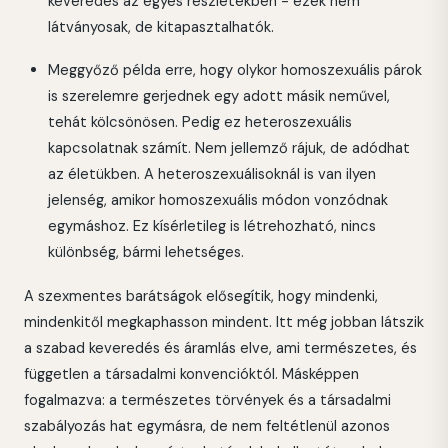
keveredés az egyes részletekben - ezek nem
látványosak, de kitapasztalhatók.
Meggyőző példa erre, hogy olykor homoszexuális párok
is szerelemre gerjednek egy adott másik neművel,
tehát kölcsönösen. Pedig ez heteroszexuális
kapcsolatnak számít. Nem jellemző rájuk, de adódhat
az életükben. A heteroszexuálisoknál is van ilyen
jelenség, amikor homoszexuális módon vonzódnak
egymáshoz. Ez kísérletileg is létrehozható, nincs
különbség, bármi lehetséges.
A szexmentes barátságok elősegítik, hogy mindenki,
mindenkitől megkaphasson mindent. Itt még jobban látszik
a szabad keveredés és áramlás elve, ami természetes, és
független a társadalmi konvencióktól. Másképpen
fogalmazva: a természetes törvények és a társadalmi
szabályozás hat egymásra, de nem feltétlenül azonos