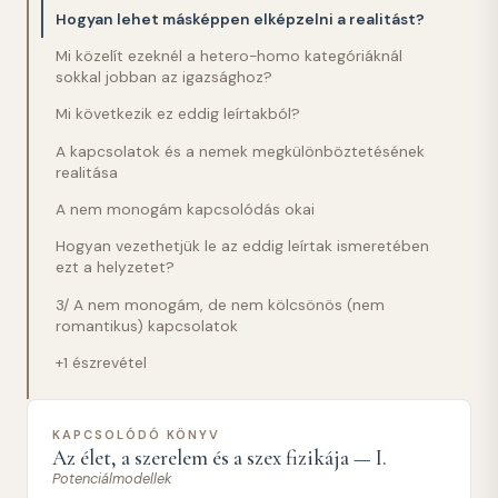
Hogyan lehet másképpen elképzelni a realitást?
Mi közelít ezeknél a hetero-homo kategóriáknál
sokkal jobban az igazsághoz?
Mi következik ez eddig leírtakból?
A kapcsolatok és a nemek megkülönböztetésének
realitása
A nem monogám kapcsolódás okai
Hogyan vezethetjük le az eddig leírtak ismeretében
ezt a helyzetet?
3/ A nem monogám, de nem kölcsönös (nem
romantikus) kapcsolatok
+1 észrevétel
KAPCSOLÓDÓ KÖNYV
Az élet, a szerelem és a szex fizikája — I.
Potenciálmodellek