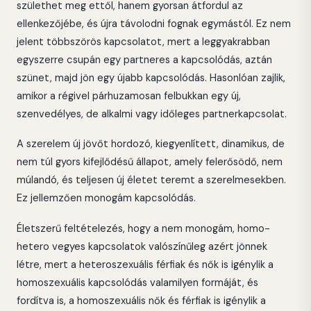
születhet meg ettől, hanem gyorsan átfordul az
ellenkezőjébe, és újra távolodni fognak egymástól. Ez nem
jelent többszörös kapcsolatot, mert a leggyakrabban
egyszerre csupán egy partneres a kapcsolódás, aztán
szünet, majd jön egy újabb kapcsolódás. Hasonlóan zajlik,
amikor a régivel párhuzamosan felbukkan egy új,
szenvedélyes, de alkalmi vagy időleges partnerkapcsolat.
A szerelem új jövőt hordozó, kiegyenlített, dinamikus, de
nem túl gyors kifejlődésű állapot, amely felerősödő, nem
múlandó, és teljesen új életet teremt a szerelmesekben.
Ez jellemzően monogám kapcsolódás.
Életszerű feltételezés, hogy a nem monogám, homo-
hetero vegyes kapcsolatok valószínűleg azért jönnek
létre, mert a heteroszexuális férfiak és nők is igénylik a
homoszexuális kapcsolódás valamilyen formáját, és
fordítva is, a homoszexuális nők és férfiak is igénylik a