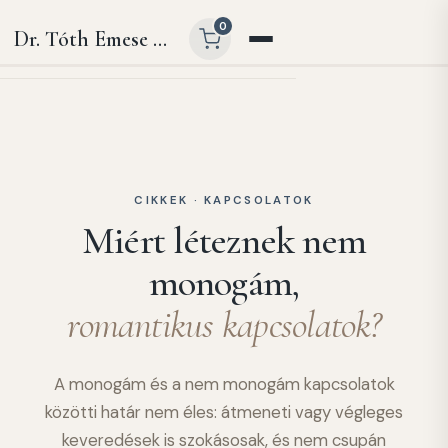
0
Dr. Tóth Emese Ágnes
CIKKEK · KAPCSOLATOK
Miért léteznek nem
monogám,
romantikus kapcsolatok?
A monogám és a nem monogám kapcsolatok
közötti határ nem éles: átmeneti vagy végleges
keveredések is szokásosak, és nem csupán