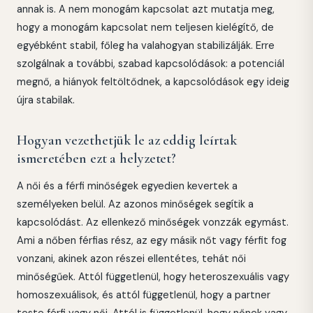
annak is. A nem monogám kapcsolat azt mutatja meg,
hogy a monogám kapcsolat nem teljesen kielégítő, de
egyébként stabil, főleg ha valahogyan stabilizálják. Erre
szolgálnak a további, szabad kapcsolódások: a potenciál
megnő, a hiányok feltöltődnek, a kapcsolódások egy ideig
újra stabilak.
Hogyan vezethetjük le az eddig leírtak
ismeretében ezt a helyzetet?
A női és a férfi minőségek egyedien kevertek a
személyeken belül. Az azonos minőségek segítik a
kapcsolódást. Az ellenkező minőségek vonzzák egymást.
Ami a nőben férfias rész, az egy másik nőt vagy férfit fog
vonzani, akinek azon részei ellentétes, tehát női
minőségűek. Attól függetlenül, hogy heteroszexuális vagy
homoszexuálisok, és attól függetlenül, hogy a partner
teste férfi vagy női. Attól is függetlenül, hogy nőnek vagy