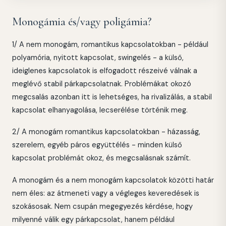
Monogámia és/vagy poligámia?
1/ A nem monogám, romantikus kapcsolatokban - például
polyamória, nyitott kapcsolat, swingelés - a külső,
ideiglenes kapcsolatok is elfogadott részeivé válnak a
meglévő stabil párkapcsolatnak. Problémákat okozó
megcsalás azonban itt is lehetséges, ha rivalizálás, a stabil
kapcsolat elhanyagolása, lecserélése történik meg.
2/ A monogám romantikus kapcsolatokban - házasság,
szerelem, egyéb páros együttélés - minden külső
kapcsolat problémát okoz, és megcsalásnak számít.
A monogám és a nem monogám kapcsolatok közötti határ
nem éles: az átmeneti vagy a végleges keveredések is
szokásosak. Nem csupán megegyezés kérdése, hogy
milyenné válik egy párkapcsolat, hanem például