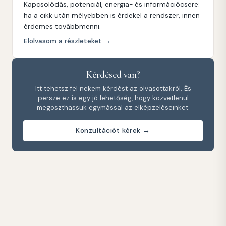
Kapcsolódás, potenciál, energia- és információcsere:
ha a cikk után mélyebben is érdekel a rendszer, innen
érdemes továbbmenni.
Elolvasom a részleteket →
Kérdésed van?
Itt tehetsz fel nekem kérdést az olvasottakról. És
persze ez is egy jó lehetőség, hogy közvetlenül
megoszthassuk egymással az elképzeléseinket.
Konzultációt kérek →