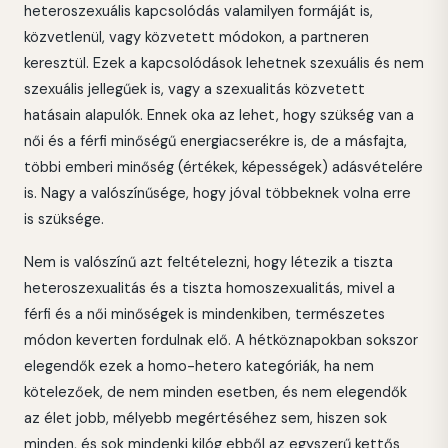
heteroszexuális kapcsolódás valamilyen formáját is,
közvetlenül, vagy közvetett módokon, a partneren
keresztül. Ezek a kapcsolódások lehetnek szexuális és nem
szexuális jellegűek is, vagy a szexualitás közvetett
hatásain alapulók. Ennek oka az lehet, hogy szükség van a
női és a férfi minőségű energiacserékre is, de a másfajta,
többi emberi minőség (értékek, képességek) adásvételére
is. Nagy a valószínűsége, hogy jóval többeknek volna erre
is szüksége.
Nem is valószínű azt feltételezni, hogy létezik a tiszta
heteroszexualitás és a tiszta homoszexualitás, mivel a
férfi és a női minőségek is mindenkiben, természetes
módon keverten fordulnak elő. A hétköznapokban sokszor
elegendők ezek a homo-hetero kategóriák, ha nem
kötelezőek, de nem minden esetben, és nem elegendők
az élet jobb, mélyebb megértéséhez sem, hiszen sok
minden, és sok mindenki kilóg ebből az egyszerű kettős