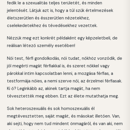
fedik le a szexualitás teljes területét, és minden
jelentését. Látjuk azt is, hogy a túl szűk értelmezések
életszerűtlen és ésszerűtlen nézetekhez,
cselekedetekhez és tévedésekhez vezettek.
Nézzük meg ezt konkrét példaként egy képzeletbeli, de
reálisan létező személy esetében!
Női test, férfi gondolkodás, női tudat, nőkhöz vonzódik, de
jól megérti magát férfiakkal is, és szeret nőkkel vagy
párokkal intim kapcsolatban lenni, a mozgása férfias, a
testformája nőies, a nemi szerve női, az érzelmei férfiasak.
Ki ő? Leginkább az, akinek tartja magát, ha nem
tévesztették meg ebben. Ezt az élete mutathatja meg.
Sok heteroszexuális és sok homoszexuális él
megtévesztetten, saját magát, és másokat illetően. Van,
aki sejti, hogy nem tud mindent önmagáról, és van aki, nem