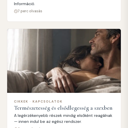
Információ.
7 perc olvasás
CIKKEK · KAPCSOLATOK
Természetesség és elsődlegesség a szexben
A legérzékenyebb részek mindig elsőként reagálnak
— innen indul be az egész rendszer.