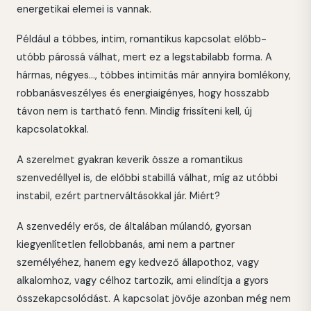
energetikai elemei is vannak.
Például a többes, intim, romantikus kapcsolat előbb-
utóbb párossá válhat, mert ez a legstabilabb forma. A
hármas, négyes..., többes intimitás már annyira bomlékony,
robbanásveszélyes és energiaigényes, hogy hosszabb
távon nem is tartható fenn. Mindig frissíteni kell, új
kapcsolatokkal.
A szerelmet gyakran keverik össze a romantikus
szenvedéllyel is, de előbbi stabillá válhat, míg az utóbbi
instabil, ezért partnerváltásokkal jár. Miért?
A szenvedély erős, de általában múlandó, gyorsan
kiegyenlítetlen fellobbanás, ami nem a partner
személyéhez, hanem egy kedvező állapothoz, vagy
alkalomhoz, vagy célhoz tartozik, ami elindítja a gyors
összekapcsolódást. A kapcsolat jövője azonban még nem