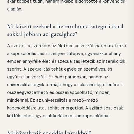
akar többet tudni, hanem inkább eldöntötte a konvenciók
alapján.
Mi közelít ezeknél a hetero-homo kategóriáknál
sokkal jobban az igazsághoz?
A szex és a szerelem az életben univerzálisnak mutatkozik
a kapcsolódás testi szintjein túllépve, ugyanakkor ahány
ember, annyiféle élet és szexualitás létezik az interakcióik
szerint. A szexualitás tehát egyedien személyes, és
egyúttal univerzális. Ez nem paradoxon, hanem az
univerzalitás egyik formája, hogy a sokszínűség ellenére is
összeegyeztethető és összekapcsolható, minden,
mindennel. Ez az univerzalitás a mező-mező
kapcsolódásra utal, tehát energetikai. A szilárd test csak
kétféle lehet, így csak korlátozottan kapcsolódhat.
Mi következik ez eddig leírtakból?