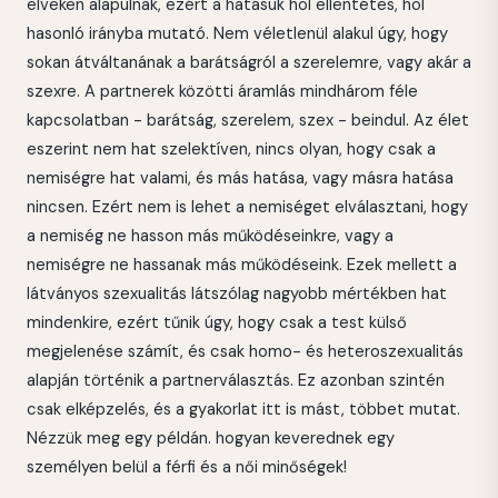
elveken alapulnak, ezért a hatásuk hol ellentétes, hol
hasonló irányba mutató. Nem véletlenül alakul úgy, hogy
sokan átváltanának a barátságról a szerelemre, vagy akár a
szexre. A partnerek közötti áramlás mindhárom féle
kapcsolatban - barátság, szerelem, szex - beindul. Az élet
eszerint nem hat szelektíven, nincs olyan, hogy csak a
nemiségre hat valami, és más hatása, vagy másra hatása
nincsen. Ezért nem is lehet a nemiséget elválasztani, hogy
a nemiség ne hasson más működéseinkre, vagy a
nemiségre ne hassanak más működéseink. Ezek mellett a
látványos szexualitás látszólag nagyobb mértékben hat
mindenkire, ezért tűnik úgy, hogy csak a test külső
megjelenése számít, és csak homo- és heteroszexualitás
alapján történik a partnerválasztás. Ez azonban szintén
csak elképzelés, és a gyakorlat itt is mást, többet mutat.
Nézzük meg egy példán. hogyan keverednek egy
személyen belül a férfi és a női minőségek!